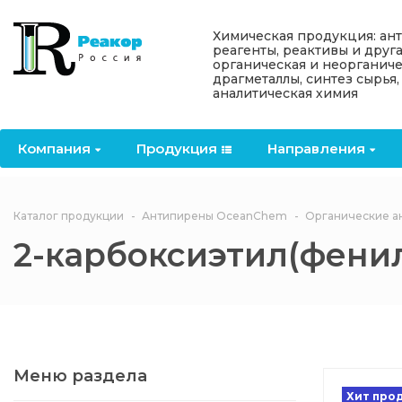
Назад
Назад
Назад
Назад
Назад
Химическая продукция: ан
реагенты, реактивы и друг
органическая и неорганиче
Компания
Продукция
Направления
Информация
Антипирены
драгметаллы, синтез сырья,
аналитическая химия
О компании
Антипирены
Антипирены
Новости
Органически
OceanСhem
антипирены
Компания
Продукция
Направления
Лицензии
Отвердители
Акции
Химические реактивы
Неорганичес
Macklin
антипирены
Партнеры
Вопрос-ответ
Каталог продукции
Антипирены OceanСhem
Органические а
Химические реагенты
2-карбоксиэтил(фенил
Документы
Политика
3ASenrise
конфиденциальности
Отзывы
Химические вещества
BLDpharm
Реквизиты
Меню раздела
Филиалы
Хит про