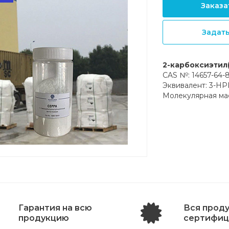
Заказа
Задат
2-карбоксиэтил
CAS №: 14657-64-
Эквивалент: 3-H
Молекулярная мас
Гарантия на всю
Вся прод
продукцию
сертифиц