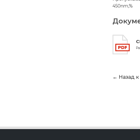
450nm,%
Докум
C
Ра
← Назад к