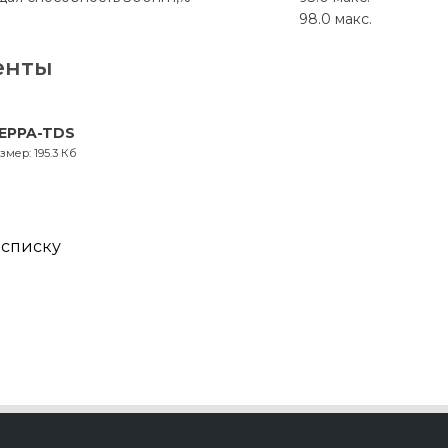
98.0 макс.
енты
EPPA-TDS
змер: 195.3 Кб
 списку