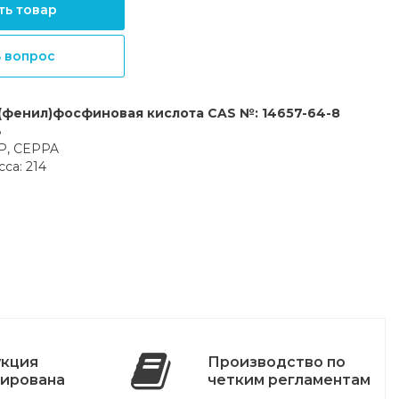
ть товар
ь вопрос
(фенил)фосфиновая кислота CAS №: 14657-64-8
8
PP, CEPPA
са: 214
укция
Производство по
ирована
четким регламентам