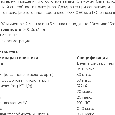
во время прядения и отсутствие запаха. Он может быть исп
еской способности полиэфира. Дозировка при сополимеризаци
го полиэфирного листа составляет 0,35-0,60%, а LOI огнеза
00 кг/мешок, 2 мешка или 3 мешка на поддоне. 10mt или 15mt
тельность:
2000мт/год
13990902
ая регистрация
свойства:
ие характеристики
Спецификация
ид
Белый кристалл ил
99.0 макс.
лфосфоновая кислота, ppm)
50 макс.
нфосфоновая кислота, ppm)
50 макс.
число (mg KOH/g)
522±4
20 макс.
m)
20 макс.
а плавления °C
156 - 161
%
0.10 макс.
ая способность 300nm,%
93.0 макс.