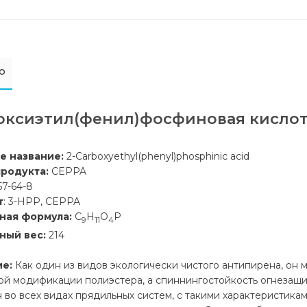
о
оксиэтил(фенил)фосфиновая кислота
е название:
2-Carboxyethyl(phenyl)phosphinic acid
продукта:
CEPPA
57-64-8
т
: 3-HPP, CEPPA
ная формула:
C
H
O
P
9
11
4
ный вес:
214
е:
Как один из видов экологически чистого антипирена, он 
ой модификации полиэстера, а спиннингостойкость огнезащи
 во всех видах прядильных систем, с такими характеристикам