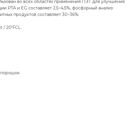
ользован во всех областях применения ПЭТ для улучшения
и PTA и EG составляет 2,5~4,5%, фосфорный анализ
щитных продуктов составляет 30~36%.
 / 20'FCL.
и порошок