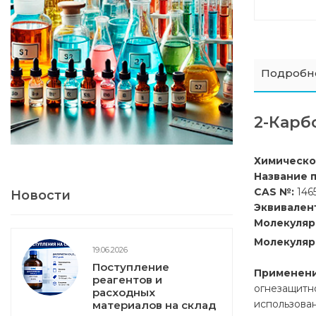
Подробн
2-Карб
Химическо
Название 
CAS №:
146
Новости
Эквивален
Молекуляр
Молекуляр
19.06.2026
Поступление
Применени
реагентов и
огнезащитн
расходных
использован
материалов на склад