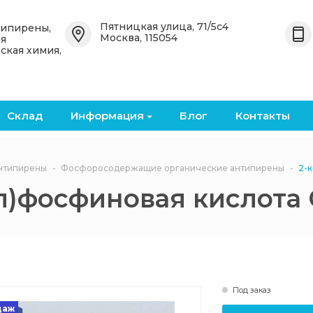
Назад
Назад
Пятницкая улица, 71/5с4
типирены,
Москва, 115054
ая
ская химия,
 OceanСhem
Органические антипирены
Неорганические
антипирены
е
Бромированные
органические антипирены
Бромированные кислоты и
ангидриды
Склад
Информация
Блог
Контакты
кие
Фосфоросодержащие
органические антипирены
Металлические оксиды и
соли
нтипирены
Фосфоросодержащие органические антипирены
2-
Безгалогенные
)фосфиновая кислота C
органические антипирены
Фосфоросодержащие
неорганические
антипирены
Под заказ
даж