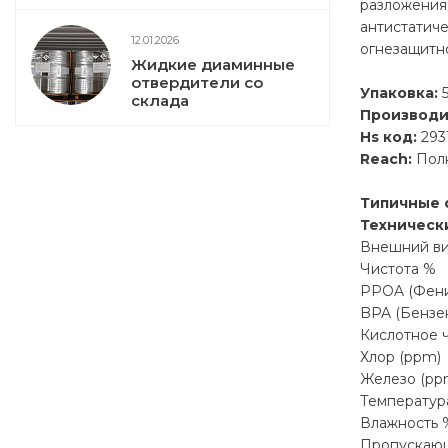
разложения 
антистатич
12.01.2026
огнезащитно
Жидкие диаминные
отвердители со
Упаковка:
5
склада
Производи
Hs код:
293
Reach:
Полн
Типичные 
Техническ
Внешний в
Чистота %
PPOA (Фени
BPA (Бензе
Кислотное 
Хлор (ppm)
Железо (pp
Температур
Влажность 
Пропускающ