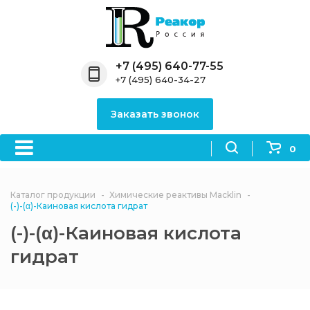
Назад
Назад
Назад
Назад
Назад
Компания
Продукция
Направления
Информация
Антипирены
+7 (495) 640-77-55
+7 (495) 640-34-27
О компании
Антипирены
Антипирены
Новости
Органически
OceanСhem
антипирены
Заказать звонок
Лицензии
Отвердители
Акции
Химические реактивы
Неорганичес
Macklin
антипирены
0
Партнеры
Вопрос-ответ
Химические реагенты
Документы
Политика
Каталог продукции
Химические реактивы Macklin
3ASenrise
конфиденциальности
(-)-(α)-Каиновая кислота гидрат
Отзывы
(-)-(α)-Каиновая кислота
Химические вещества
BLDpharm
гидрат
Реквизиты
Филиалы