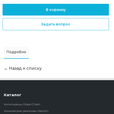
В корзину
Задать вопрос
Подробно
← Назад к списку
Каталог
Антипирены OceanСhem
Химические реактивы Macklin