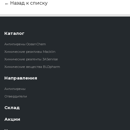
← Назад к списку
Каталог
Антипирены OceanСhem
Химические реактивы Macklin
Химические реагенты 3ASenrise
Химические вещества BLDpharm
Направления
Антипирены
Отвердители
Склад
Акции