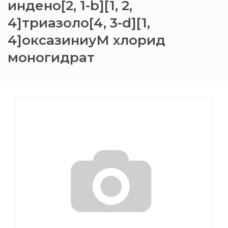
индено[2, 1-b][1, 2,
4]триазоло[4, 3-d][1,
4]оксазиниуМ хлорид
моногидрат